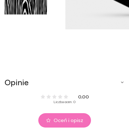
Opinie
0.00
Liczba ocen: 0
Oceń i opisz