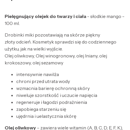
Pielęgnujący olejek do twarzy i ciała
- słodkie mango -
100 ml.
Drobinki miki pozostawiają na skórze piękny
złoty odcień. Kosmetyk sprawdzi się do codziennego
użytku, jak na wielki wyjście.
Olej oliwkowy, Olej winogronowy, olej lniany, olej
krokoszowy, olej sezamowy
intensywnie nawilża
chroni przed utrata wody
wzmacnia barierę ochronną skóry
niweluje szorstkość i uczucie napięcia
regeneruje i łagodzi podrażnienia
zapobiega starzeniu się
ujędrnia i uelastycznia skórę
Olej oliwkowy
– zawiera wiele witamin (A, B, C, D, E, F, K),