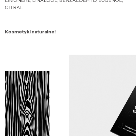
LIMONENE, LINALOOL, BENZALDEHYD, EUGENOL,
CITRAL
Kosmetyki naturalne!