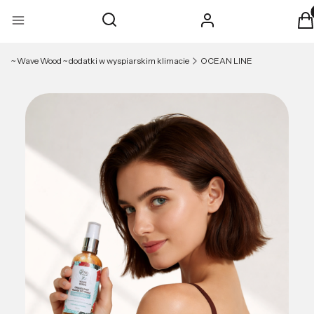
Pro
Otwórz wyszukiwarkę
Szukaj
Zaloguj się
K
Menu
~ Wave Wood ~ dodatki w wyspiarskim klimacie
OCEAN LINE