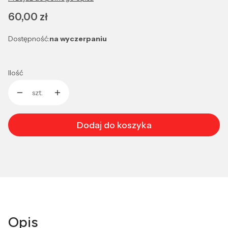
Cena
60,00 zł
Dostępność:
na wyczerpaniu
Ilość
szt.
Dodaj do koszyka
Opis