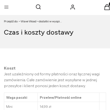
Pro
Otwórz wyszukiwarkę
Szukaj
Zaloguj się
K
Menu
Przejdź do:
~ Wave Wood ~ dodatki w wyspiarskim klimacie
Czas i koszty dostawy
Koszt
Jest uzależniony od formy płatności oraz łącznej wagi
zamówienia. Całe zamówienie jest wysyłane w jednej
przesyłce i klient ponosi jeden koszt dostawy.
Waga paczki
Przelew/Płatność online
Mini
14,99 zł