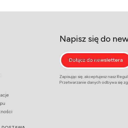
Napisz się do new
Dołącz do newslettera
Twój adres e-mail
E
Zapisując się, akceptujesz nasz Regu
Przetwarzanie danych odbywa się zgo
macje
epu
tności
I DOSTAWA