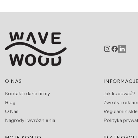
Linki w stopce
O NAS
INFORMACJ
Kontakt i dane firmy
Jak kupować?
Blog
Zwroty i rekla
O Nas
Regulamin skl
Nagrody i wyróżnienia
Polityka prywa
MOJE KONTO
PŁATNOŚCI 